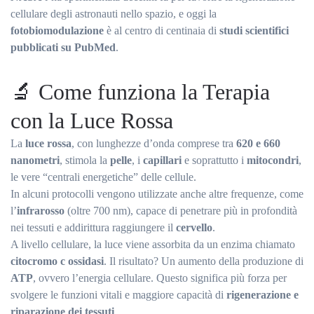
ALLA
cellulare degli astronauti nello spazio, e oggi la
MEDICINA
ANTI-
fotobiomodulazione
è al centro di centinaia di
studi scientifici
AGING
pubblicati su PubMed
.
🔬 Come funziona la Terapia
con la Luce Rossa
La
luce rossa
, con lunghezze d’onda comprese tra
620 e 660
nanometri
, stimola la
pelle
, i
capillari
e soprattutto i
mitocondri
,
le vere “centrali energetiche” delle cellule.
In alcuni protocolli vengono utilizzate anche altre frequenze, come
l’
infrarosso
(oltre 700 nm), capace di penetrare più in profondità
nei tessuti e addirittura raggiungere il
cervello
.
A livello cellulare, la luce viene assorbita da un enzima chiamato
citocromo c ossidasi
. Il risultato? Un aumento della produzione di
ATP
, ovvero l’energia cellulare. Questo significa più forza per
svolgere le funzioni vitali e maggiore capacità di
rigenerazione e
riparazione dei tessuti
.