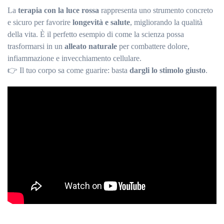
La
terapia con la luce rossa
rappresenta uno strumento concreto
e sicuro per favorire
longevità e salute
, migliorando la qualità
della vita. È il perfetto esempio di come la scienza possa
trasformarsi in un
alleato naturale
per combattere dolore,
infiammazione e invecchiamento cellulare.
👉 Il tuo corpo sa come guarire: basta
dargli lo stimolo giusto
.