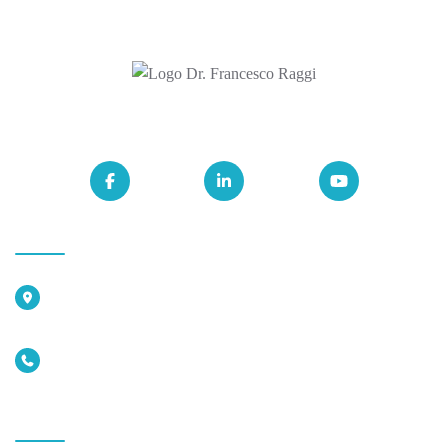
SEGUIMI ANCHE SU
TERNI
Studio Medico Dr Raggi, via primo maggio 65 -
05100 Terni
3929403760
LATINA