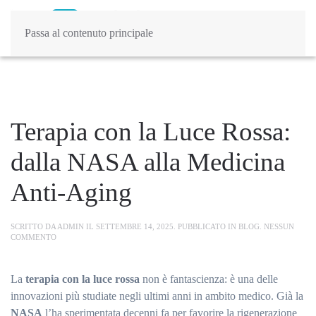
Passa al contenuto principale
Tag:
terapia dolore cronico
Terapia con la Luce Rossa:
dalla NASA alla Medicina
Anti-Aging
SCRITTO DA
ADMIN
IL
SETTEMBRE 14, 2025
. PUBBLICATO IN
BLOG
.
NESSUN
SU
COMMENTO
TERAPIA
CON
LA
La
terapia con la luce rossa
non è fantascienza: è una delle
LUCE
ROSSA:
innovazioni più studiate negli ultimi anni in ambito medico. Già la
DALLA
NASA
NASA
l’ha sperimentata decenni fa per favorire la rigenerazione