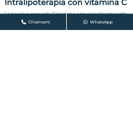
Intralipoterapia con vitamina C
La tecnica prevede l’iniezione con piccolissimi aghi
di 4 mm negli strati superficiali del tessuto adiposo.
Chiamami
WhatsApp
L’intralipoterapia
è l’evoluzione della mesoterapia e
prevede delle piccole infiltrazioni nelle aree
interessate con una soluzione a base di Vitamina C
(acido ascorbico).
Utilizzando la Vitamina C (sostanza naturale) si
eviteranno i pericolosi effetti collaterali che
potrebbero avere altri farmaci lipolitici.