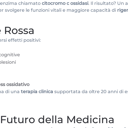
 un enzima chiamato
citocromo c ossidasi
. Il risultato? U
per svolgere le funzioni vitali e maggiore capacità di
rige
e Rossa
i effetti positivi:
cognitive
lesioni
ess ossidativo
ma di una
terapia clinica
supportata da oltre 20 anni di 
l Futuro della Medicina