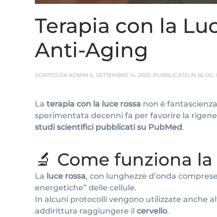
Terapia con la Lu
Anti-Aging
SCRITTO DA
ADMIN
IL
SETTEMBRE 14, 2025
. PUBBLICATO IN
BLOG
.
La
terapia con la luce rossa
non è fantascienza:
sperimentata decenni fa per favorire la rigener
studi scientifici pubblicati su PubMed
.
🔬 Come funziona la 
La
luce rossa
, con lunghezze d’onda comprese
energetiche” delle cellule.
In alcuni protocolli vengono utilizzate anche a
addirittura raggiungere il
cervello
.