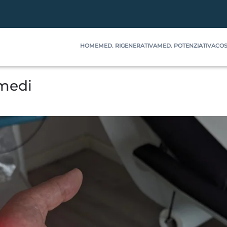
HOME
MED. RIGENERATIVA
MED. POTENZIATIVA
COS
imedi