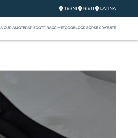
TERNI
RIETI
LATINA
A CURIAMO
TERAPIE
DOTT. RAGGI
METODO
BLOG
RISORSE GRATUITE