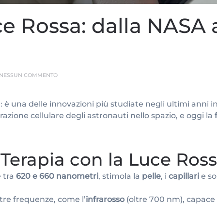
ce Rossa: dalla NASA 
SU
NESSUN COMMENTO
TERAPIA
CON
LA
 è una delle innovazioni più studiate negli ultimi anni 
LUCE
ROSSA:
azione cellulare degli astronauti nello spazio, e oggi la
DALLA
NASA
ALLA
MEDICINA
ANTI-
Terapia con la Luce Ros
AGING
 tra
620 e 660 nanometri
, stimola la
pelle
, i
capillari
e so
ltre frequenze, come l’
infrarosso
(oltre 700 nm), capace 