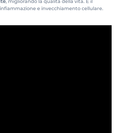
ute
, migliorando la qualità della vita. È il
infiammazione e invecchiamento cellulare.