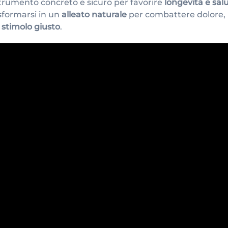
rumento concreto e sicuro per favorire
longevità e sal
sformarsi in un
alleato naturale
per combattere dolore, 
o stimolo giusto
.