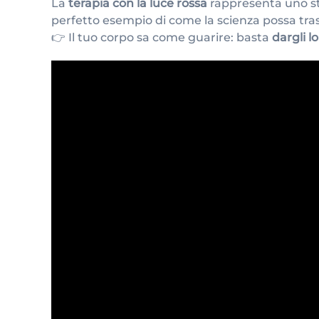
La
terapia con la luce rossa
rappresenta uno st
perfetto esempio di come la scienza possa tra
👉 Il tuo corpo sa come guarire: basta
dargli l