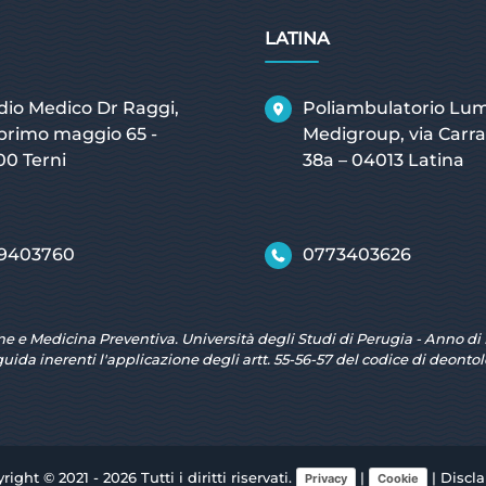
LATINA
dio Medico Dr Raggi,
Poliambulatorio Lu
 primo maggio 65 -
Medigroup, via Carra
00 Terni
38a – 04013 Latina
9403760
0773403626
ne e Medicina Preventiva. Università degli Studi di Perugia - Anno di 
guida inerenti l'applicazione degli artt. 55-56-57 del codice di deont
right © 2021 - 2026 Tutti i diritti riservati.
|
|
Discl
Privacy
Cookie