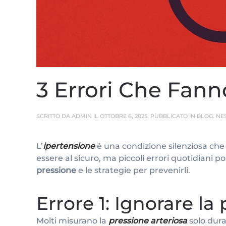
3 Errori Che Fanno
SCRITTO DA
ADMIN
IL
OTTOBRE 6, 2025
. PUBBLICATO IN
BLOG
.
NE
L’
ipertensione
è una condizione silenziosa che
essere al sicuro, ma piccoli errori quotidiani 
pressione
e le strategie per prevenirli.
Errore 1: Ignorare la
Molti misurano la
pressione arteriosa
solo dura