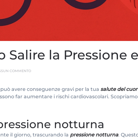
 Salire la Pressione 
SU
SSUN COMMENTO
3
ERRORI
CHE
 può avere conseguenze gravi per la tua
salute del cuor
FANNO
SALIRE
possono far aumentare i rischi cardiovascolari. Scopriamo
LA
PRESSIONE
E
COME
EVITARLI
 pressione notturna
nte il giorno, trascurando la
pressione notturna
. Quest