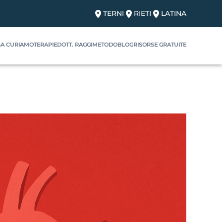
TERNI
RIETI
LATINA
A CURIAMO
TERAPIE
DOTT. RAGGI
METODO
BLOG
RISORSE GRATUITE