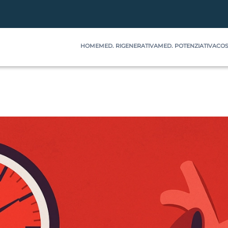
HOME
MED. RIGENERATIVA
MED. POTENZIATIVA
COS