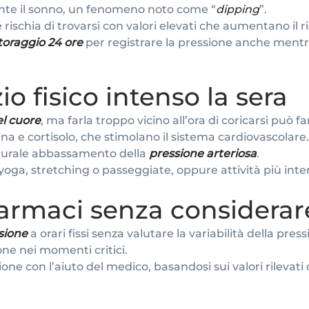
ante il sonno, un fenomeno noto come “
dipping
”.
rischia di trovarsi con valori elevati che aumentano il r
toraggio 24 ore
per registrare la pressione anche mentr
io fisico intenso la sera
el cuore
, ma farla troppo vicino all’ora di coricarsi può far
alina e cortisolo, che stimolano il sistema cardiovascolar
aturale abbassamento della
pressione arteriosa
.
yoga, stretching o passeggiate, oppure attività più int
armaci senza considerare
sione
a orari fissi senza valutare la variabilità della pr
ione nei momenti critici.
one con l’aiuto del medico, basandosi sui valori rilevati d