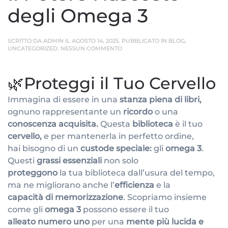
degli Omega 3
SCRITTO DA
ADMIN
IL
AGOSTO 14, 2025
. PUBBLICATO IN
BLOG
,
SU
UNCATEGORIZED
.
NESSUN COMMENTO
IL
POTERE
NASCOSTO
🌿Proteggi il Tuo Cervello
DEGLI
OMEGA
3
Immagina di essere in una
stanza piena di libri,
ognuno rappresentante un
ricordo
o una
conoscenza acquisita.
Questa
biblioteca
è il tuo
cervello,
e per mantenerla in perfetto ordine,
hai bisogno di un
custode speciale:
gli
omega 3
.
Questi
grassi essenziali
non solo
proteggono
la tua biblioteca dall’usura del tempo,
ma ne migliorano anche l’
efficienza
e la
capacità di memorizzazione
. Scopriamo insieme
come gli
omega 3
possono essere il tuo
alleato numero uno
per una
mente più lucida e