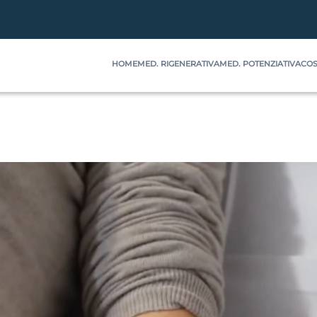
HOME
MED. RIGENERATIVA
MED. POTENZIATIVA
COS