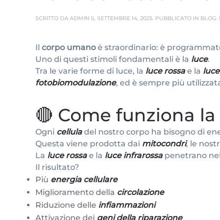
SCRITTO DA
ADMIN
IL
SETTEMBRE 14, 2025
. PUBBLICATO IN
BLOG
.
Il
corpo umano
è straordinario: è programma
Uno di questi stimoli fondamentali è la
luce
.
Tra le varie forme di luce, la
luce rossa
e la
luce
fotobiomodulazione
, ed è sempre più utilizz
🔴 Come funziona la
Ogni
cellula
del nostro corpo ha bisogno di en
Questa viene prodotta dai
mitocondri
, le nost
La
luce rossa
e la
luce infrarossa
penetrano nell
Il risultato?
Più
energia cellulare
Miglioramento della
circolazione
Riduzione delle
infiammazioni
Attivazione dei
geni della riparazione