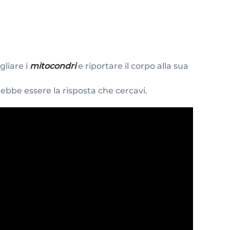
gliare i
mitocondri
e riportare il corpo alla sua
ebbe essere la risposta che cercavi.