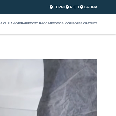
TERNI
RIETI
LATINA
A CURIAMO
TERAPIE
DOTT. RAGGI
METODO
BLOG
RISORSE GRATUITE