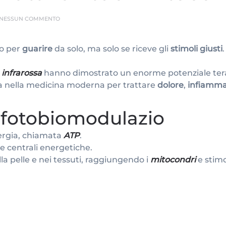
SU
NESSUN COMMENTO
LA
LUCE
ROSSA
to per
guarire
da solo, ma solo se riceve gli
stimoli giusti
.
CHE
RIATTIVA
I
TUOI
 infrarossa
hanno dimostrato un enorme potenziale terap
MITOCONDRI
ata nella medicina moderna per trattare
dolore
,
infiamma
 fotobiomodulazio
ergia, chiamata
ATP
.
re centrali energetiche.
a pelle e nei tessuti, raggiungendo i
mitocondri
e stimo