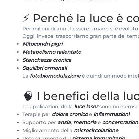
⚡ Perché la luce è c
Per milioni di anni, l’essere umano si è evoluto
Oggi, invece, trascorriamo gran parte del tem
Mitocondri pigri
Metabolismo rallentato
Stanchezza cronica
Squilibri ormonali
La
fotobiomodulazione
è quindi un modo intel
🧠 I benefici della lu
Le applicazioni della
luce laser
sono numerose e
Terapie per
dolore cronico
e
infiammazioni
Supporto per
ansia
,
memoria
e
concentrazion
Miglioramento della
microcircolazione
Potenziamento del
sistema immunitario