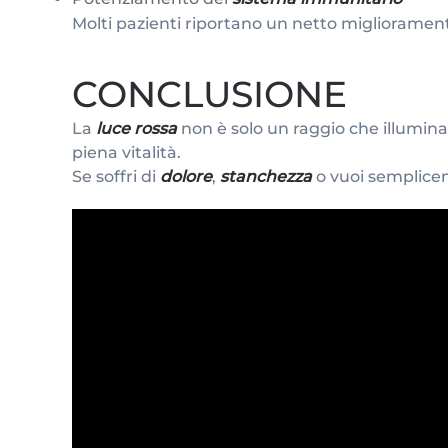
Molti pazienti riportano un netto migliorament
CONCLUSIONE
La
luce rossa
non è solo un raggio che illumina
piena vitalità.
Se soffri di
dolore
,
stanchezza
o vuoi semplice