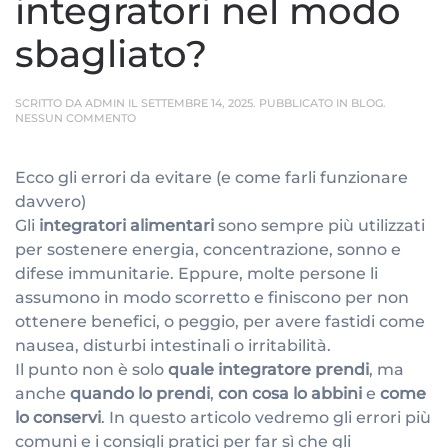
integratori nel modo
sbagliato?
SCRITTO DA
ADMIN
IL
SETTEMBRE 14, 2025
. PUBBLICATO IN
BLOG
.
SU
NESSUN COMMENTO
STAI
PRENDENDO
GLI
Ecco gli errori da evitare (e come farli funzionare
INTEGRATORI
NEL
davvero)
MODO
SBAGLIATO?
Gli
integratori alimentari
sono sempre più utilizzati
per sostenere energia, concentrazione, sonno e
difese immunitarie. Eppure, molte persone li
assumono in modo scorretto e finiscono per non
ottenere benefici, o peggio, per avere fastidi come
nausea, disturbi intestinali o irritabilità.
Il punto non è solo
quale integratore prendi
, ma
anche
quando lo prendi
,
con cosa lo abbini
e
come
lo conservi
. In questo articolo vedremo gli errori più
comuni e i consigli pratici per far sì che gli