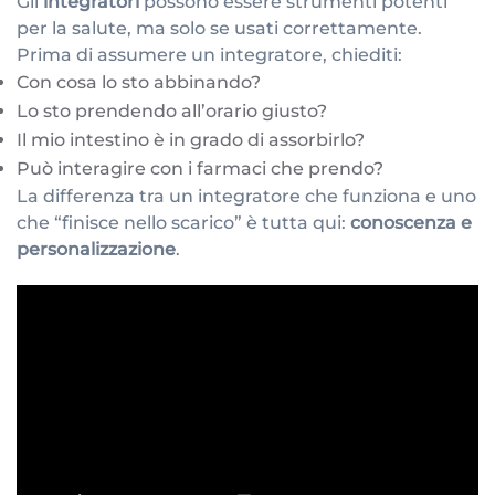
Gli
integratori
possono essere strumenti potenti
per la salute, ma solo se usati correttamente.
Prima di assumere un integratore, chiediti:
Con cosa lo sto abbinando?
Lo sto prendendo all’orario giusto?
Il mio intestino è in grado di assorbirlo?
Può interagire con i farmaci che prendo?
La differenza tra un integratore che funziona e uno
che “finisce nello scarico” è tutta qui:
conoscenza e
personalizzazione
.