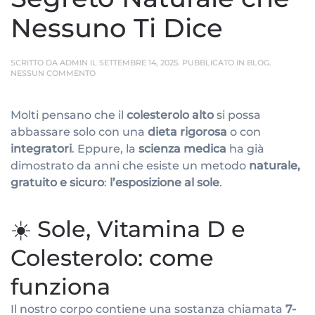
Nessuno Ti Dice
SCRITTO DA
ADMIN
IL
SETTEMBRE 14, 2025
. PUBBLICATO IN
BLOG
.
SU
NESSUN COMMENTO
SOLE
E
COLESTEROLO:
Molti pensano che il
colesterolo alto
si possa
IL
SEGRETO
abbassare solo con una
dieta rigorosa
o con
NATURALE
CHE
integratori
. Eppure, la
scienza medica
ha già
NESSUNO
dimostrato da anni che esiste un metodo
naturale,
TI
DICE
gratuito e sicuro
:
l’esposizione al sole
.
☀️ Sole, Vitamina D e
Colesterolo: come
funziona
Il nostro corpo contiene una sostanza chiamata
7-