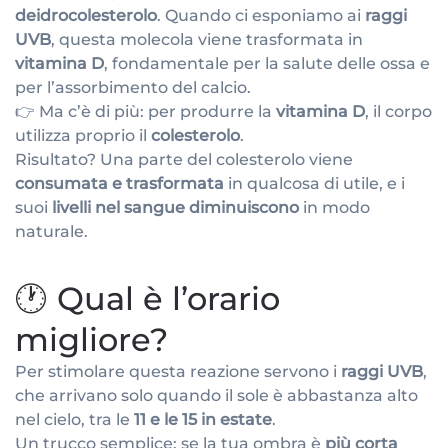
deidrocolesterolo
. Quando ci esponiamo ai
raggi
UVB
, questa molecola viene trasformata in
vitamina D
, fondamentale per la salute delle ossa e
per l’assorbimento del calcio.
👉 Ma c’è di più: per produrre la
vitamina D
, il corpo
utilizza proprio il
colesterolo
.
Risultato? Una parte del colesterolo viene
consumata e trasformata
in qualcosa di utile, e i
suoi
livelli nel sangue diminuiscono
in modo
naturale.
🕐 Qual è l’orario
migliore?
Per stimolare questa reazione servono i
raggi UVB
,
che arrivano solo quando il sole è abbastanza alto
nel cielo, tra le
11 e le 15 in estate
.
Un trucco semplice: se la tua ombra è
più corta