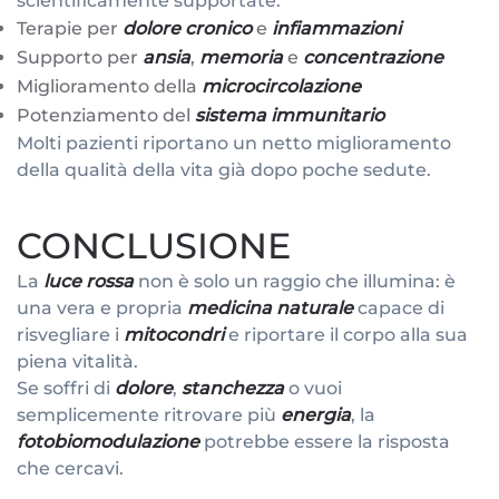
scientificamente supportate:
Terapie per
dolore cronico
e
infiammazioni
Supporto per
ansia
,
memoria
e
concentrazione
Miglioramento della
microcircolazione
Potenziamento del
sistema immunitario
Molti pazienti riportano un netto miglioramento
della qualità della vita già dopo poche sedute.
CONCLUSIONE
La
luce rossa
non è solo un raggio che illumina: è
una vera e propria
medicina naturale
capace di
risvegliare i
mitocondri
e riportare il corpo alla sua
piena vitalità.
Se soffri di
dolore
,
stanchezza
o vuoi
semplicemente ritrovare più
energia
, la
fotobiomodulazione
potrebbe essere la risposta
che cercavi.