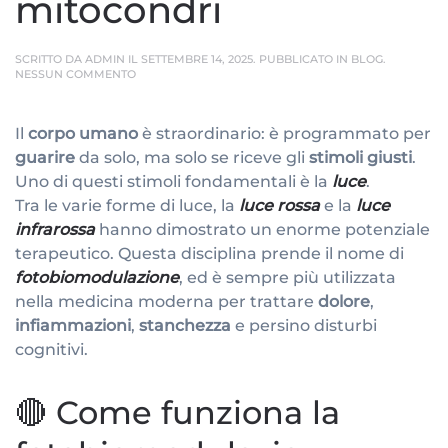
mitocondri
SCRITTO DA
ADMIN
IL
SETTEMBRE 14, 2025
. PUBBLICATO IN
BLOG
.
SU
NESSUN COMMENTO
LA
LUCE
ROSSA
Il
corpo umano
è straordinario: è programmato per
CHE
RIATTIVA
guarire
da solo, ma solo se riceve gli
stimoli giusti
.
I
TUOI
Uno di questi stimoli fondamentali è la
luce
.
MITOCONDRI
Tra le varie forme di luce, la
luce rossa
e la
luce
infrarossa
hanno dimostrato un enorme potenziale
terapeutico. Questa disciplina prende il nome di
fotobiomodulazione
, ed è sempre più utilizzata
nella medicina moderna per trattare
dolore
,
infiammazioni
,
stanchezza
e persino disturbi
cognitivi.
🔴 Come funziona la